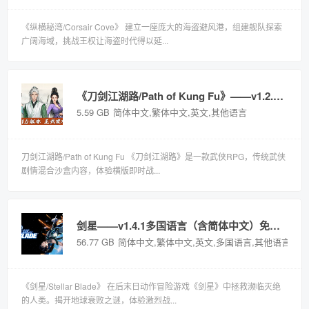
《纵横秘湾/Corsair Cove》 建立一座庞大的海盗避风港，组建舰队探索
广阔海域，挑战王权让海盗时代得以延...
《刀剑江湖路/Path of Kung Fu》——v1.2.0.0多国语言（含简体中文）免安装解压即玩版
5.59 GB
简体中文,繁体中文,英文,其他语言
刀剑江湖路/Path of Kung Fu 《刀剑江湖路》是一款武侠RPG，传统武侠
剧情混合沙盒内容，体验横版即时战...
剑星——v1.4.1多国语言（含简体中文）免安装解压即玩版
56.77 GB
简体中文,繁体中文,英文,多国语言,其他语言
《剑星/Stellar Blade》 在后末日动作冒险游戏《剑星》中拯救濒临灭绝
的人类。揭开地球衰败之谜，体验激烈战...