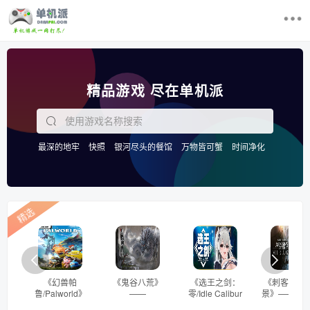
首页
精品游戏 尽在单机派
最近更新游戏
电脑单机游戏
最深的地牢
快照
银河尽头的餐馆
万物皆可蟹
时间净化
游戏排行榜
VEIN
求游戏
精选
登录/注册
《幻兽帕
《鬼谷八荒》
《选王之剑：
《刺客信条
鲁/Palworld》
——
零/Idle Calibur
景》——v1.
——v1.0.2多国
v1.2.113.259国
Zero》——
国语言（含